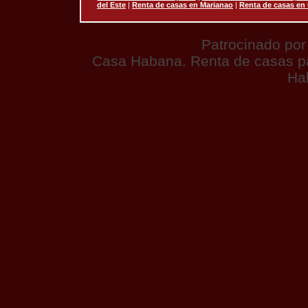
del Este
|
Renta de casas en Marianao
|
Renta de casas en
Patrocinado po
Casa Habana. Renta de casas par
Ha