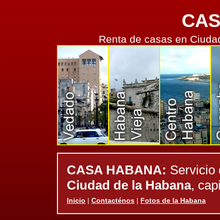
CA
Renta de casas en Ciudad
o
Habana del Este
Marianao
Boyeros
CASA HABANA:
Servicio 
Ciudad de la Habana
, cap
Inicio
|
Contacténos
|
Fotos de la Habana