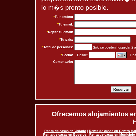
lo m�s pronto posible.
*
Tu nombre:
*
Tu email:
*
Repite tu email:
*
Tu país:
*
Total de personas:
Solo se pueden hospedar 2 ad
*
Fecha:
Desde:
Has
Comentario:
Ofrecemos alojamientos en 
H
Renta de casas en Vedado
|
Renta de casas en Centro H
Renta de casas en Boyeros
|
Renta de casas en Municipio 